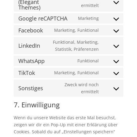
(Elegant
service
Consent
ermittelt
Themes)
complianz
to
Google reCAPTCHA
Marketing
service
Consent
divi-
to
Facebook
Marketing, Funktional
(elegant-
Consent
service
themes)
to
Funktional, Marketing,
google-
LinkedIn
service
Consent
Statistik, Präferenzen
recaptcha
facebook
to
WhatsApp
Funktional
service
Consent
linkedin
to
TikTok
Marketing, Funktional
Consent
service
to
Zweck wird noch
whatsapp
Sonstiges
service
Consent
ermittelt
tiktok
to
7. Einwilligung
service
sonstiges
Wenn du unsere Website das erste Mal besuchst,
zeigen wir dir ein Pop-Up mit einer Erklärung über
Cookies. Sobald du auf „Einstellungen speichern“