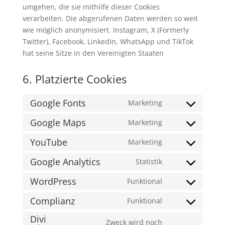
umgehen, die sie mithilfe dieser Cookies
verarbeiten. Die abgerufenen Daten werden so weit
wie möglich anonymisiert. Instagram, X (Formerly
Twitter), Facebook, LinkedIn, WhatsApp und TikTok
hat seine Sitze in den Vereinigten Staaten
6. Platzierte Cookies
Google Fonts
Marketing
Consent
to
Google Maps
Marketing
Consent
service
to
YouTube
Marketing
google-
Consent
service
fonts
to
Google Analytics
Statistik
google-
Consent
service
maps
to
WordPress
Funktional
youtube
Consent
service
to
Complianz
Funktional
google-
Consent
service
analytics
Divi
to
wordpress
Zweck wird noch