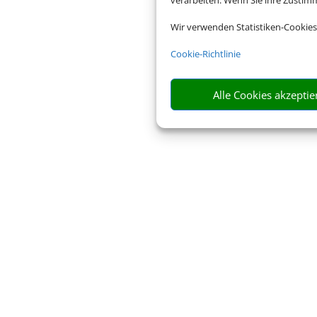
verarbeiten. Wenn Sie ihre Zusti
Wir verwenden Statistiken-Cookies
Gundelsheime
Cookie-Richtlinie
Alle Cookies akzeptie
… wo der Urlaub beginnt