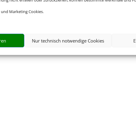
mmung nicht erteilen oder zurückziehen, können bestimmte Merkmale und Fu
 und Marketing Cookies.
r Reisebüro
ren
Nur technisch notwendige Cookies
E